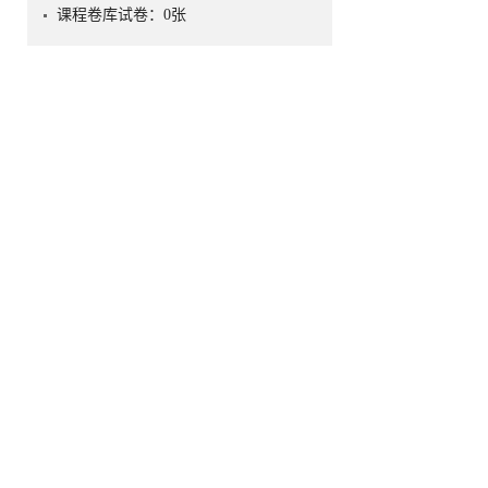
课程卷库试卷：
0
张