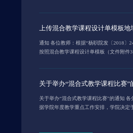
上传混合教学课程设计单模板地
通知 各位教师：根据“杨职院发〔2018〕24号杨凌职业技术学院关于印发《线上线下混合课程建设与应用工作实施方案》的通知”要求，专业教师
按照混合教学课程设计单模板（文件附件3
关于举办“混合式教学课程比赛”
关于举办“混合式教学课程比赛”的通知 各分院（部）： 为进一步加强我院混合式教学课程建设与应用力度，促进信息化教学方法与手段改革，根
据学院年度教学重点工作安排，学院决定于本学期开展“混
（一）分院选拔赛：即日起至10月8日前 （二）学院比赛：10月底前 二、比赛内容 主要针对全院在“优慕课”网络课程平台上已建成并应用的课
程，进行教学设计、课程建设情况、课程