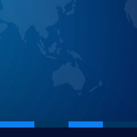
课
盟
中
程
教
心
务
处