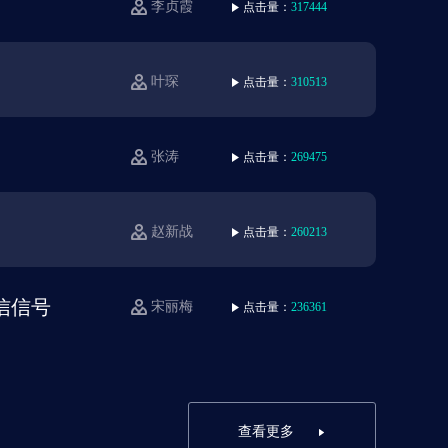
李贞霞
点击量：
317444
叶琛
点击量：
310513
张涛
点击量：
269475
赵新战
点击量：
260213
信信号
宋丽梅
点击量：
236361
查看更多