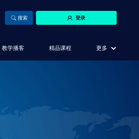
登录
教学播客
精品课程
更多
专
业
课
建
程
资
设
联
源