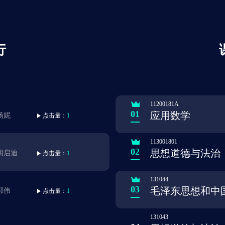
行
11200181A
01
应用数学
杨妮
点击量：
1
113001801
02
思想道德与法治
胡启迪
点击量：
1
131044
03
郭伟
点击量：
1
131043