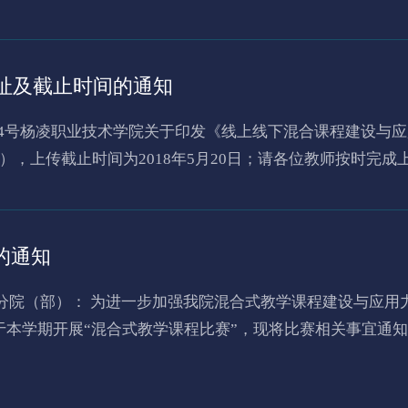
址及截止时间的通知
），上传截止时间为2018年5月20日；请各位教师按时完成
http://eol.umooc.com.cn/mobile/course/index.do?courseId=10456 账号和密码均为教师本人一卡通卡号
的通知
合式教学课程比赛”，现将比赛相关事宜通知如下： 一、比赛时间：2018年9
应用情况、课堂教学效果等方面进行