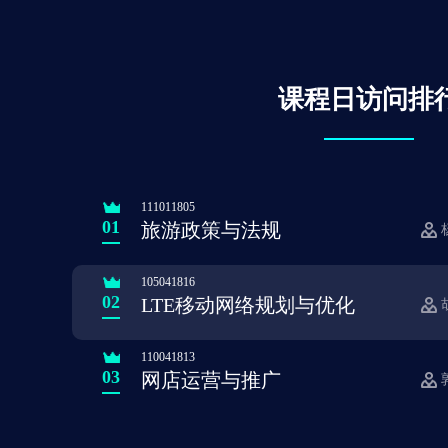
课程日访问排
111011805
01
旅游政策与法规
105041816
02
LTE移动网络规划与优化
110041813
03
网店运营与推广