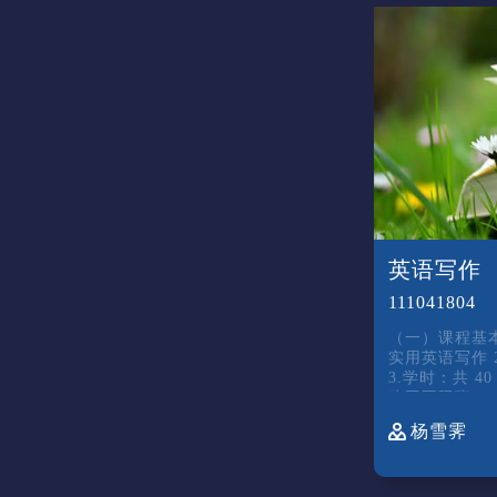
英语写作
111041804
（一）课程基本
实用英语写作 
3.学时：共 4
建工国际班 （
英语英语写作
杨雪霁
块中一门重要
句子、 段落