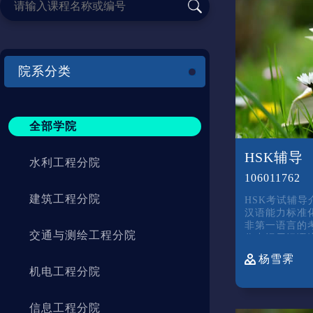
院系分类
全部学院
HSK辅导
水利工程分院
106011762
建筑工程分院
HSK考试辅导介绍 HSK
汉语能力标准
非第一语言的
交通与测绘工程分院
作中运用汉语
一、考试结构 HSK包括HSK一级、
杨雪霁
HSK二级、H
机电工程分院
HSK五级和HS
信息工程分院